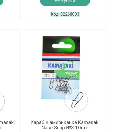
Купити
82268003
masaki
Карабін американка Kamasaki
т.
Nase Snap №3 10шт.