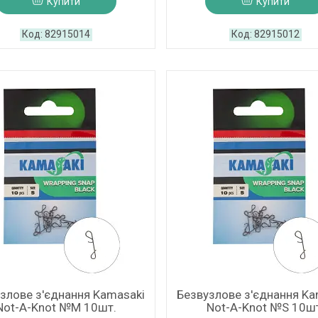
Купити
Купити
82915014
82915012
злове з'єднання Kamasaki
Безвузлове з'єднання Ka
Not-A-Knot №M 10шт.
Not-A-Knot №S 10ш