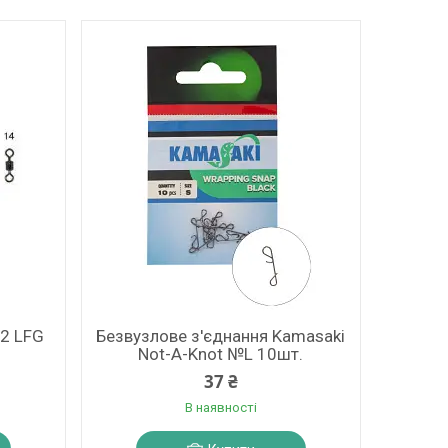
2 LFG
Безвузлове з'єднання Kamasaki
Not-A-Knot №L 10шт.
37 ₴
В наявності