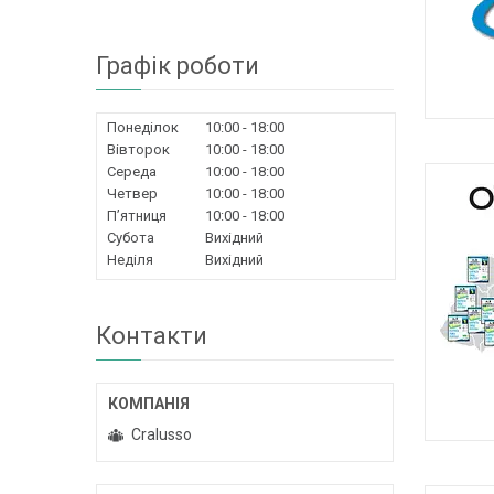
Графік роботи
Понеділок
10:00
18:00
Г
Вівторок
10:00
18:00
Середа
10:00
18:00
Четвер
10:00
18:00
Пʼятниця
10:00
18:00
Субота
Вихідний
Неділя
Вихідний
Контакти
Cralusso