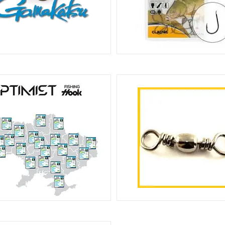
АЧКИ GAMAKATSU. JAPAN
ГАЧКИ EXCALIBUR, JAP
180
ГАЧКИ OPTIMIST UA
ВЕРТЛЮГИ, КАРАБІНИ , ЗА
КІЛЬЦЯ