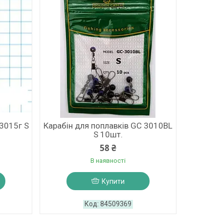
 3015г S
Карабін для поплавків GC 3010BL
S 10шт.
58 ₴
В наявності
Купити
84509369