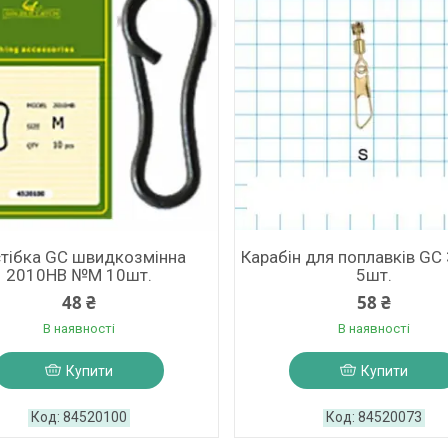
тібка GC швидкозмінна
Карабін для поплавків GC
2010HB №M 10шт.
5шт.
48 ₴
58 ₴
В наявності
В наявності
Купити
Купити
84520100
84520073