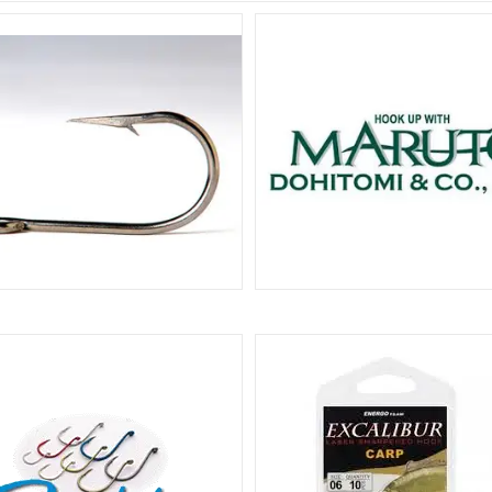
30
ЧКИ WIZARD ® OFFSET, JIG
ГАЧКИ MARUTO®, FUDO®, BKK
113