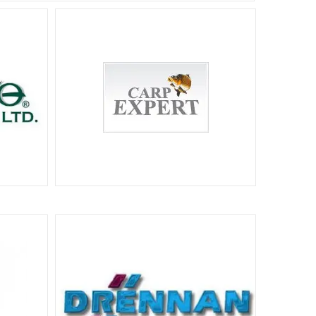
93
94
® JAPAN
ГАЧКИ CARP EXPERT, CARP HUNTER,
KAMASAKI, GOLD STAR
126
27