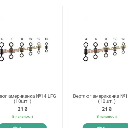
люг американка №14 LFG
Вертлюг американка №1
(10шт. )
(10шт. )
21 ₴
21 ₴
В наявності
В наявності