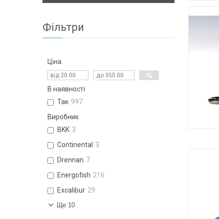
Фільтри
Ціна
В наявності
Так
997
Виробник
BKK
3
ГА
Continental
3
Drennan
7
Energofish
216
Excalibur
29
Ще 10