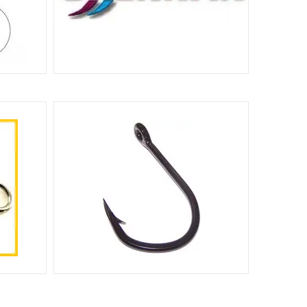
AN
ГАЧКИ DRENNAN UNITED KINGDOM
197
77
ГАЧКИ LEADER КОРЕЯ
ВОДНІ