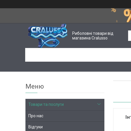
Риболовні товари від
магазина Cralusso
Товари та послуги
Про нас
Ін
Відгуки