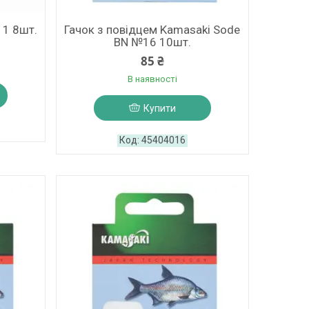
 1 8шт.
Гачок з повідцем Kamasaki Sode
BN №16 10шт.
85 ₴
В наявності
Купити
45404016