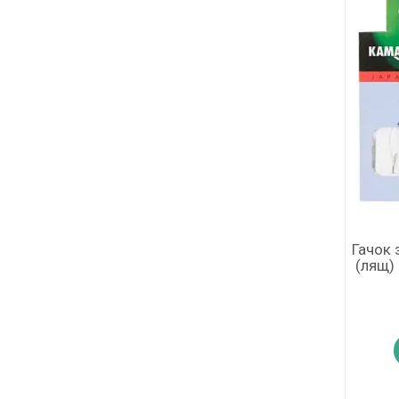
Гачок 
(лящ)