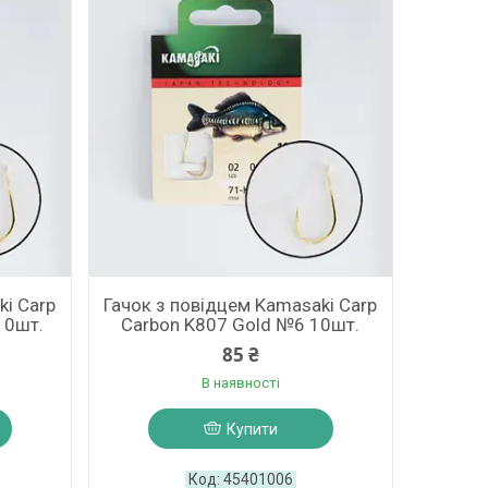
ki Carp
Гачок з повідцем Kamasaki Carp
10шт.
Carbon K807 Gold №6 10шт.
85 ₴
В наявності
Купити
45401006