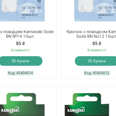
 з повідцем Kamasaki Sode
Крючок с поводком Kam
BN №14 10шт.
Sode BN No12 10шт
85 ₴
85 ₴
В наявності
В наявності
Купити
Купити
45404014
45404012