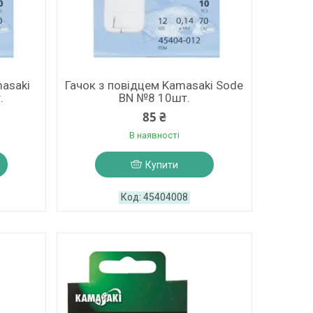
asaki
Гачок з повідцем Kamasaki Sode
.
BN №8 10шт.
85 ₴
В наявності
Купити
45404008