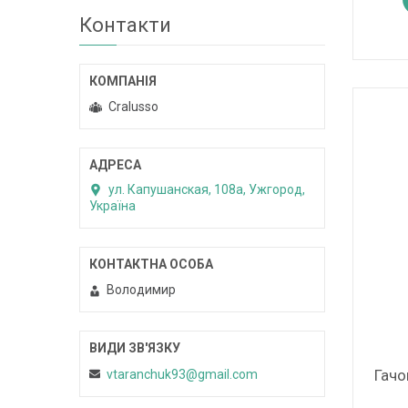
Контакти
Cralusso
ул. Капушанская, 108а, Ужгород,
Україна
Володимир
Гачо
vtaranchuk93@gmail.com