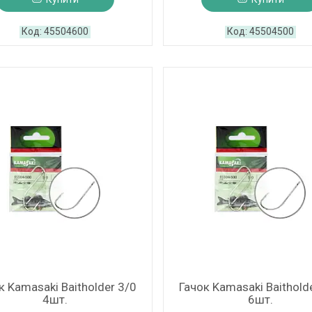
45504600
45504500
к Kamasaki Baitholder 3/0
Гачок Kamasaki Baithold
4шт.
6шт.