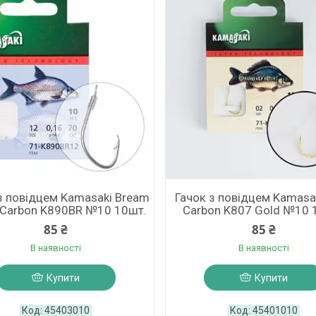
з повідцем Kamasaki Bream
Гачок з повідцем Kamasa
 Carbon K890BR №10 10шт.
Carbon K807 Gold №10 
85 ₴
85 ₴
В наявності
В наявності
Купити
Купити
45403010
45401010