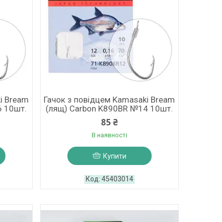
i Bream
Гачок з повідцем Kamasaki Bream
6 10шт.
(лящ) Carbon K890BR №14 10шт.
85 ₴
В наявності
Купити
45403014