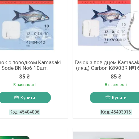
ок с поводком Kamasaki
Гачок з повідцем Kamasak
Sode BN No6 10шт.
(лящ) Carbon K890BR №1
85 ₴
85 ₴
В наявності
В наявності
Купити
Купити
45404006
45403016