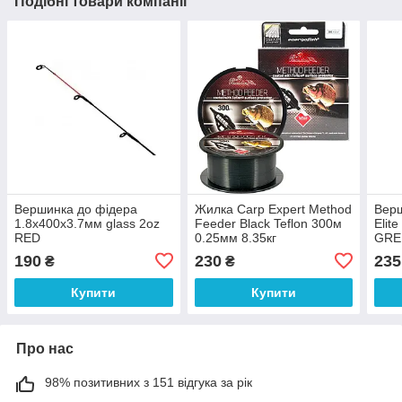
Подібні товари компанії
Вершинка до фідера
Жилка Carp Expert Method
Верш
1.8x400x3.7мм glass 2oz
Feeder Black Teflon 300м
Elit
RED
0.25мм 8.35кг
GRE
190
230
235
₴
₴
Купити
Купити
Про нас
98% позитивних з 151 відгука за рік