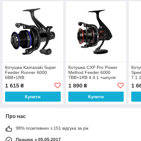
Котушка Kamasaki Super
Котушка CXP Pro Power
Коту
Feeder Runner 6000
Method Feeder 6000
Spe
6BB+1RB
7BB+1RB 4.4:1 +шпуля
7.1:
1 615
1 890
1 6
₴
₴
Купити
Купити
Про нас
98% позитивних з 151 відгука за рік
Працює з 05.05.2017