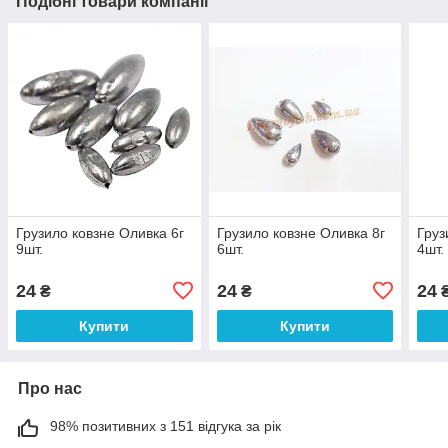
Подібні товари компанії
Грузило ковзне Оливка 6г
Грузило ковзне Оливка 8г
Груз
9шт.
6шт.
4шт.
24
24
24
₴
₴
Купити
Купити
Про нас
98% позитивних з 151 відгука за рік