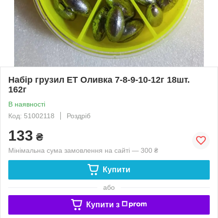
Набір грузил ET Оливка 7-8-9-10-12г 18шт.
162г
В наявності
Код: 51002118
Роздріб
133
₴
Мінімальна сума замовлення на сайті — 300 ₴
Купити
або
Купити з