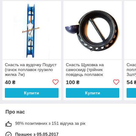
Снасть на вудочку Подуст
Снасть Щуковка на
Снас
(гачок поплавок грузило
самоскиді (трійник
попл
жилка 7м)
повідець поплавок
3шт/
Грузило жилка 20м)
40
100
54
₴
₴
Купити
Купити
Про нас
98% позитивних з 151 відгука за рік
Працює з 05.05.2017