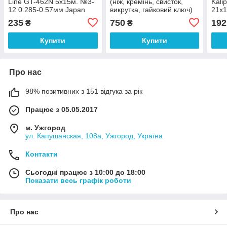
Line GT-462N 5х15м. №3-
(ніж, кремінь, свисток,
Kali
12 0.285-0.57мм Japan
викрутка, гайковий ключ)
21х1
WTH71283-15
235
750
192
₴
₴
Купити
Купити
Про нас
98% позитивних з 151 відгука за рік
Працює з 05.05.2017
м. Ужгород
ул. Капушанская, 108а, Ужгород, Україна
Контакти
Сьогодні працює з 10:00 до 18:00
Показати весь графік роботи
Про нас