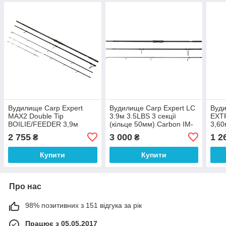
Вудилище Carp Expert
Вудилище Carp Expert LC
Вуди
MAX2 Double Tip
3.9м 3.5LBS 3 секції
EXT
BOILIE/FEEDER 3,9м
(кільце 50мм) Carbon IM-
3,60
10
2 755
3 000
1 2
₴
₴
Купити
Купити
Про нас
98% позитивних з 151 відгука за рік
Працює з 05.05.2017