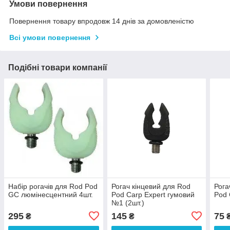
Умови повернення
Повернення товару впродовж 14 днів за домовленістю
Всі умови повернення
Подібні товари компанії
Набір рогачів для Rod Pod
Рогач кінцевий для Rod
Рога
GC люмінесцентний 4шт.
Pod Carp Expert гумовий
Pod 
№1 (2шт.)
295
145
75
₴
₴