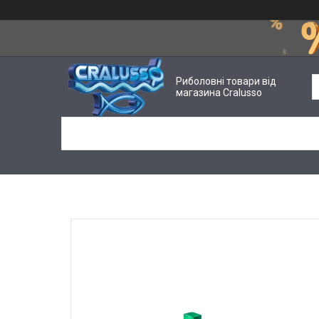
Риболовні товари від
магазина Cralusso