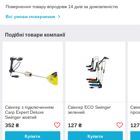
Повернення товару впродовж 14 днів за домовленістю
Всі умови повернення
Подібні товари компанії
Свінгер з підключенням
Свінгер ECO Swinger
Свін
Carp Expert Deluxe
зелений
про
Swinger жовтий
352
127
127
₴
₴
Купити
Купити