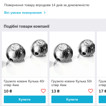
Повернення товару впродовж 14 днів за домовленістю
Всі умови повернення
Подібні товари компанії
Грузило ковзне Кулька 40г
Грузило ковзне Кулька 50г
Груз
отвір 4мм
отвір 4мм
отві
10
13
17
₴
₴
Купити
Купити