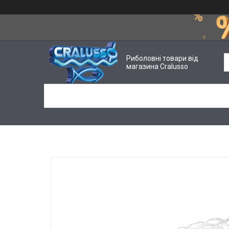
Риболовні товари від
магазина Cralusso