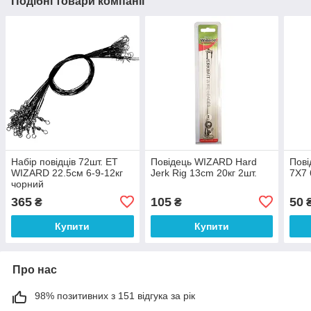
Подібні товари компанії
Набір повідців 72шт. ET
Повідець WIZARD Hard
Пові
WIZARD 22.5см 6-9-12кг
Jerk Rig 13сm 20кг 2шт.
7X7 
чорний
365
105
50
₴
₴
Купити
Купити
Про нас
98% позитивних з 151 відгука за рік