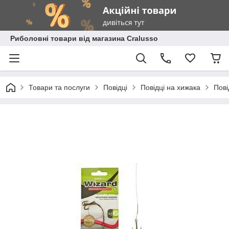
Риболовні товари від магазина Cralusso
Товари та послуги
Повідці
Повідці на хижака
Пові