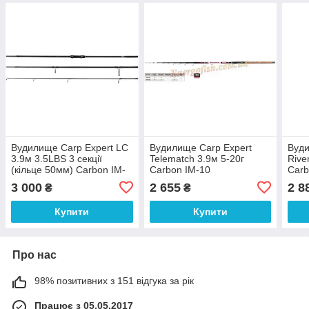
Вудилище Carp Expert LC
Вудилище Carp Expert
Вуди
3.9м 3.5LBS 3 секції
Telematch 3.9м 5-20г
Rive
(кільце 50мм) Carbon IM-
Carbon IM-10
Carb
10
3 000
2 655
2 8
₴
₴
Купити
Купити
Про нас
98% позитивних з 151 відгука за рік
Працює з 05.05.2017