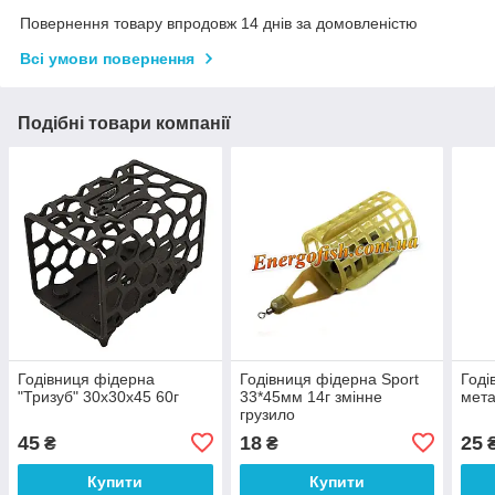
Повернення товару впродовж 14 днів за домовленістю
Всі умови повернення
Подібні товари компанії
Годівниця фідерна
Годівниця фідерна Sport
Годі
"Тризуб" 30х30х45 60г
33*45мм 14г змінне
мета
грузило
45
18
25
₴
₴
Купити
Купити