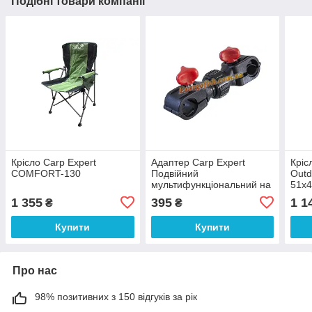
Подібні товари компанії
Крісло Carp Expert
Адаптер Carp Expert
Кріс
COMFORT-130
Подвійний
Out
мультифункціональний на
51x
крісло (для зонта)
1 355
395
1 1
₴
₴
Купити
Купити
Про нас
98% позитивних з 150 відгуків за рік