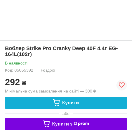
Воблер Strike Pro Cranky Deep 40F 4.4г EG-
164L(102г)
В наявності
Код: 85055392
Роздріб
292
₴
Мінімальна сума замовлення на сайті — 300 ₴
Купити
або
Купити з