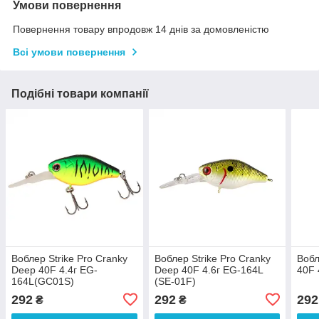
Умови повернення
Повернення товару впродовж 14 днів за домовленістю
Всі умови повернення
Подібні товари компанії
Воблер Strike Pro Cranky
Воблер Strike Pro Cranky
Вобл
Deep 40F 4.4г EG-
Deep 40F 4.6г EG-164L
40F 
164L(GC01S)
(SE-01F)
292
292
292
₴
₴