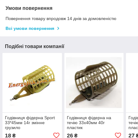
Умови повернення
Повернення товару впродовж 14 днів за домовленістю
Всі умови повернення
Подібні товари компанії
Годівниця фідерна Sport
Годівниця фідерна на
Годі
33*45мм 14г змінне
течію 33х40мм 40г
течі
грузило
пластик
плас
18
26
27
₴
₴