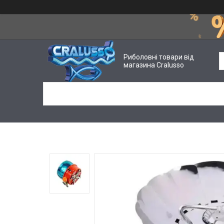
Риболовні товари від
магазина Cralusso