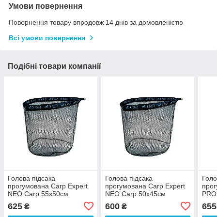
Умови повернення
Повернення товару впродовж 14 днів за домовленістю
Всі умови повернення
Подібні товари компанії
Голова підсака
Голова підсака
Голо
прогумована Carp Expert
прогумована Carp Expert
прог
NEO Carp 55х50см
NEO Carp 50х45см
PRO 
60х
625
600
655
₴
₴