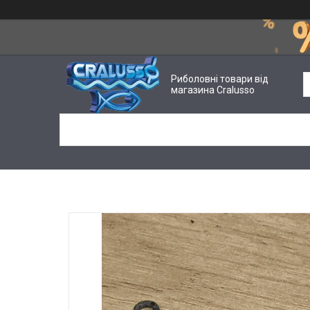
Риболовні товари від
магазина Cralusso