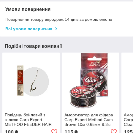
Умови повернення
Повернення товару впродовж 14 днів за домовленістю
Всі умови повернення
Подібні товари компанії
Повідець бойловий з
Амортизатор для фідера
Амор
голкою Carp Expert
Carp Expert Method Gum
Carp
METHOD FEEDER HAIR
Brown 10м 0.65мм 9.3кг
Clea
RIG №10 3шт
100
115
125
₴
₴