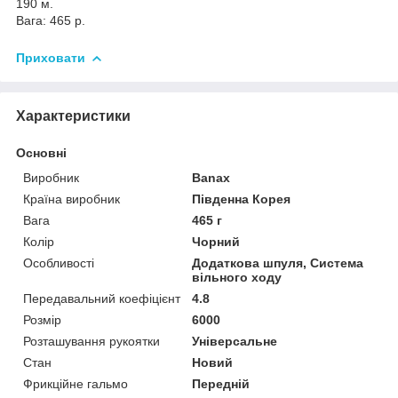
190 м.
Вага: 465 р.
Приховати
Характеристики
Основні
Виробник
Banax
Країна виробник
Південна Корея
Вага
465 г
Колір
Чорний
Особливості
Додаткова шпуля, Система
вільного ходу
Передавальний коефіцієнт
4.8
Розмір
6000
Розташування рукоятки
Універсальне
Стан
Новий
Фрикційне гальмо
Передній