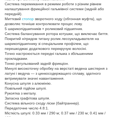
Система перемикання в режими роботи з різним рівнем
налаштування фрикційної гальмівної системи (задній або
передній).
Миттєвий
стопор
зворотного ходу (обгонная муфта), що
дозволяє точніше контролювати процес лову.
5 шарикопідшипників + роликовий підшипник.
Система балансування ротора котушки, що виключає биття.
Покритий нітридом титану ролик лесоукладывателя на
шарикопідшипнику зі спеціальним профілем, що
перешкоджає додаткового перекручую волосіні.
Точно настроюється передні гальма з збільшеними
прокладками.
Тонко регульований задній фрикціон.
Минулі високоточну обробку на верстаті ведена шестерня з
латуні і ведуча — з цинкосодержащего сплаву, здатного
витримувати значні навантаження.
Конусна шпуля з алюмінію.
Повільний підйом шпулі.
Рукоятка з металу.
Запасна графітова шпуля.
Система вільного сходу ліски (байтраннер).
Передаточне число 4.8:1.
Місткість шпулі: 0.33 мм / 290 м; 0.37 мм / 230 м; 0.41 мм /