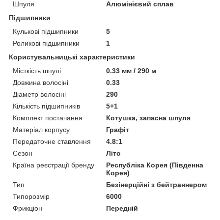
Шпуля
Алюмінієвий сплав
Підшипники
Кулькові підшипники
5
Роликові підшипники
1
Користувальницькі характеристики
Місткість шпулі
0.33 мм / 290 м
Довжина волосіні
0.33
Діаметр волосіні
290
Кількість підшипників
5+1
Комплект постачання
Котушка, запасна шпуля
Матеріал корпусу
Графіт
Передаточне ставлення
4.8:1
Сезон
Літо
Країна реєстрації бренду
Республіка Корея (Південна
Корея)
Тип
Безінерційні з бейтраннером
Типорозмір
6000
Фрикціон
Передній