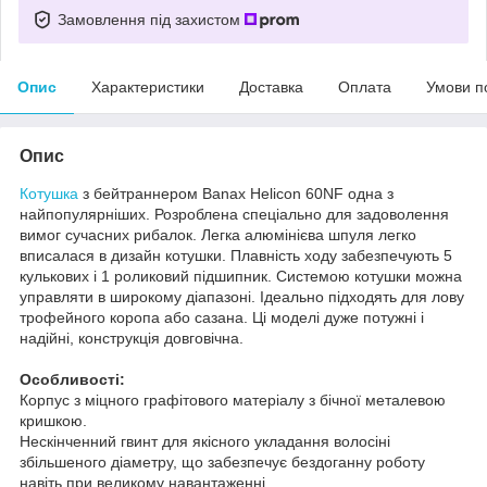
Замовлення під захистом
Опис
Характеристики
Доставка
Оплата
Умови п
Опис
Котушка
з бейтраннером Banax Helicon 60NF одна з
найпопулярніших. Розроблена спеціально для задоволення
вимог сучасних рибалок. Легка алюмінієва шпуля легко
вписалася в дизайн котушки. Плавність ходу забезпечують 5
кулькових і 1 роликовий підшипник. Системою котушки можна
управляти в широкому діапазоні. Ідеально підходять для лову
трофейного коропа або сазана. Ці моделі дуже потужні і
надійні, конструкція довговічна.
Особливості:
Корпус з міцного графітового матеріалу з бічної металевою
кришкою.
Нескінченний гвинт для якісного укладання волосіні
збільшеного діаметру, що забезпечує бездоганну роботу
навіть при великому навантаженні.