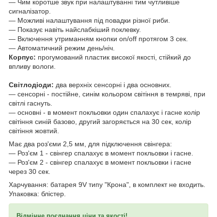
— Чим коротше звук при налаштуванні тим чутливіше
сигналізатор.
— Можливі налаштування під повадки різної риби.
— Показує навіть найслабкіший поклевку.
— Включення утриманням кнопки on/off протягом 3 сек.
— Автоматичний режим день/ніч.
Корпус:
прогумований пластик високої якості, стійкий до
впливу вологи.
Світлодіоди:
два верхніх сенсорні і два основних.
— сенсорні - постійне, синім кольором світіння в темряві, при
світлі гаснуть.
— основні - в момент покльовки один спалахує і гасне колір
світіння синій базово, другий загоряється на 30 сек, колір
світіння жовтий.
Має два роз'єми 2,5 мм, для підключення свінгера:
— Роз'єм 1 - свінгер спалахує в момент покльовки і гасне.
— Роз'єм 2 - свінгер спалахує в момент покльовки і гасне
через 30 сек.
Харчування: батарея 9V типу "Крона", в комплект не входить.
Упаковка: блістер.
Відмінне поєднання ціни та якості!