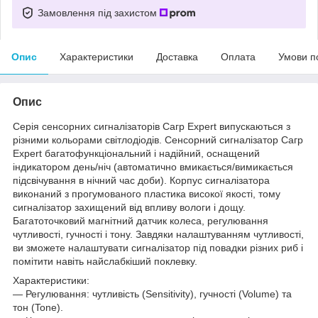
Замовлення під захистом
Опис
Характеристики
Доставка
Оплата
Умови п
Опис
Серія сенсорних сигналізаторів Сагр Expert випускаються з
різними кольорами світлодіодів. Сенсорний сигналізатор Сагр
Expert багатофункціональний і надійний, оснащений
індикатором день/ніч (автоматично вмикається/вимикається
підсвічування в нічний час доби). Корпус сигналізатора
виконаний з прогумованого пластика високої якості, тому
сигналізатор захищений від впливу вологи і дощу.
Багатоточковий магнітний датчик колеса, регулювання
чутливості, гучності і тону. Завдяки налаштуванням чутливості,
ви зможете налаштувати сигналізатор під повадки різних риб і
помітити навіть найслабкіший поклевку.
Характеристики:
— Регулювання: чутливість (Sensitivity), гучності (Volume) та
тон (Tone).