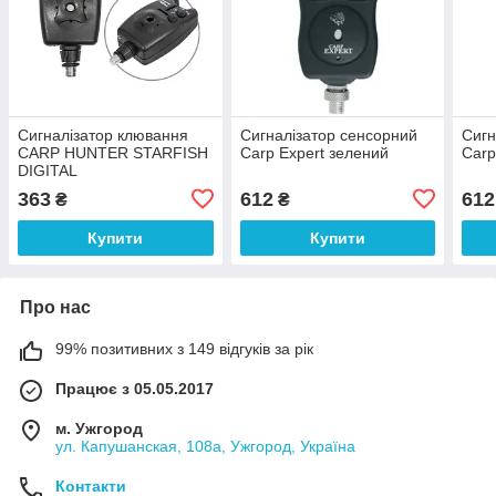
Сигналізатор клювання
Сигналізатор сенсорний
Сигн
CARP HUNTER STARFISH
Carp Expert зелений
Carp
DIGITAL
363
612
612
₴
₴
Купити
Купити
Про нас
99% позитивних з 149 відгуків за рік
Працює з 05.05.2017
м. Ужгород
ул. Капушанская, 108а, Ужгород, Україна
Контакти