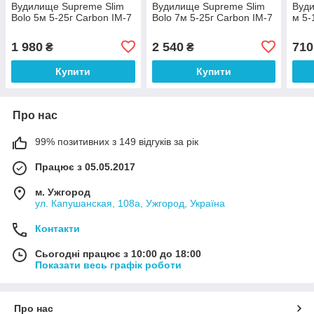
Вудилище Supreme Slim
Вудилище Supreme Slim
Вуди
Bolo 5м 5-25г Carbon IM-7
Bolo 7м 5-25г Carbon IM-7
м 5-
1 980
2 540
710
₴
₴
Купити
Купити
Про нас
99% позитивних з 149 відгуків за рік
Працює з 05.05.2017
м. Ужгород
ул. Капушанская, 108а, Ужгород, Україна
Контакти
Сьогодні працює з 10:00 до 18:00
Показати весь графік роботи
Про нас